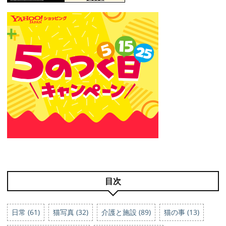
目次
日常 (61)
猫写真 (32)
介護と施設 (89)
猫の事 (13)