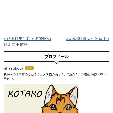
«
路上駐車に対する警察の
高校の制服採寸と費用
»
対応に不信感
プロフィール
id:azukota
はて
なブ
我が家のオス猫のこたろうとメス猫のあずき。2匹の４コマ漫画を描いていく
予定です。
ログ
Pro